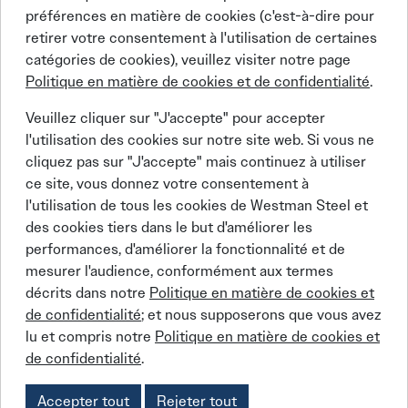
préférences en matière de cookies (c'est-à-dire pour
retirer votre consentement à l'utilisation de certaines
catégories de cookies), veuillez visiter notre page
Grid View
List 
Display Projects As:
Politique en matière de cookies et de confidentialité
.
Veuillez cliquer sur "J'accepte" pour accepter
l'utilisation des cookies sur notre site web. Si vous ne
cliquez pas sur "J'accepte" mais continuez à utiliser
Linkedin
Facebook
Instagram
X (Twitter)
YouTube
ce site, vous donnez votre consentement à
l'utilisation de tous les cookies de Westman Steel et
des cookies tiers dans le but d'améliorer les
performances, d'améliorer la fonctionnalité et de
mesurer l'audience, conformément aux termes
décrits dans notre
Politique en matière de cookies et
de confidentialité
; et nous supposerons que vous avez
© 2026 BEHLEN Industries LP
lu et compris notre
Politique en matière de cookies et
de confidentialité
.
Behlen Steel Buildings
Behlen Steel Buildings
Privacy Policy
Job Applicant Privacy Notice
Accepter tout
Rejeter tout